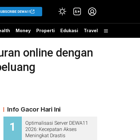
SUBSCRIBE DEWA11
alth
Money
Properti
Edukasi
Travel
buran online dengan
peluang
Info Gacor Hari Ini
Optimalisasi Server DEWA11
1
2026: Kecepatan Akses
Meningkat Drastis