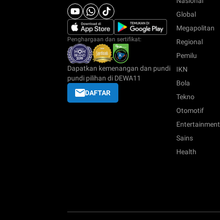
Nasional
Global
Megapolitan
Penghargaan dan sertifikat:
Regional
Pemilu
Dapatkan kemenangan dan pundi
IKN
pundi pilihan di DEWA11
Bola
DAFTAR
Tekno
Otomotif
Entertainment
Sains
Health