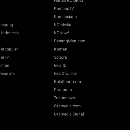
Harian KOMPAS
KompasTV
Kompasiana
Jepang
KG Media
 Indonesia
KGNow!
Pasangiklan.com
 Terpopuler
Kontan
Terkini
Sonora
ilihan
Grid.ID
 Headline
GridOto.com
BolaSport.com
Parapuan
Tribunnews
Gramedia.com
Gramedia Digital