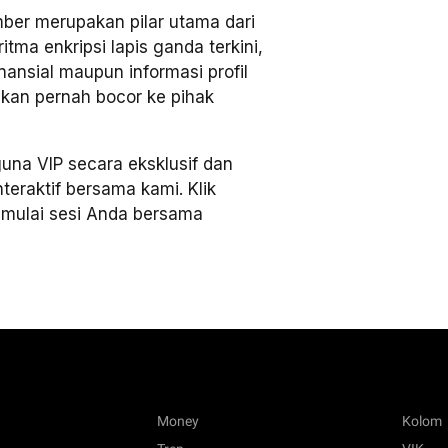
mber merupakan pilar utama dari
tma enkripsi lapis ganda terkini,
nansial maupun informasi profil
akan pernah bocor ke pihak
una VIP secara eksklusif dan
nteraktif bersama kami. Klik
memulai sesi Anda bersama
Money
Kolom