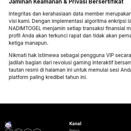
Jaminan Keamanan & Privasi Bersertifikat
Integritas dan kerahasiaan data member merupakan 
visi kami. Dengan implementasi algoritma enkripsi la
NADIMTOGEL menjamin setiap transaksi finansial m
profil Anda akan terkunci rapat dan tidak akan pern
ketiga manapun.
Nikmati hak istimewa sebagai pengguna VIP secara
jadilah bagian dari revolusi gaming interaktif bersam
tautan resmi di halaman ini untuk memulai sesi An
platform paling kredibel tahun ini.
Kanal
News