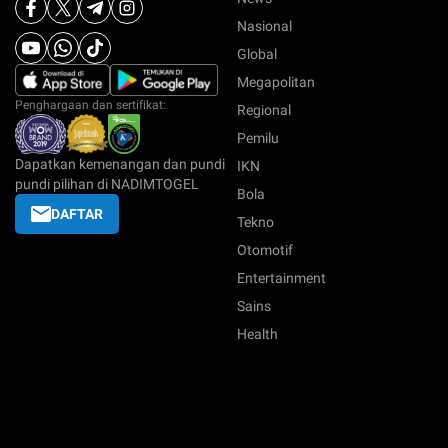
Nasional
Global
Megapolitan
Penghargaan dan sertifikat:
Regional
Pemilu
Dapatkan kemenangan dan pundi
IKN
pundi pilihan di NADIMTOGEL
Bola
DAFTAR
Tekno
Otomotif
Entertainment
Sains
Health