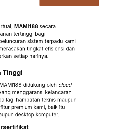
irtual,
MAMI188
secara
anan tertinggi bagi
 peluncuran sistem terpadu kami
merasakan tingkat efisiensi dan
rkan setiap harinya.
a Tinggi
, MAMI188 didukung oleh
cloud
 yang menggaransi kelancaran
ada lagi hambatan teknis maupun
fitur premium kami, baik itu
maupun desktop komputer.
sertifikat