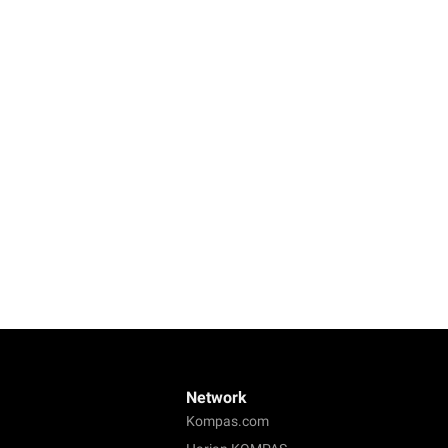
Network
Kompas.com