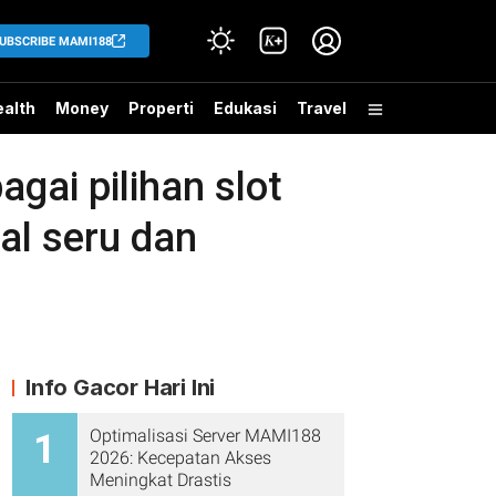
UBSCRIBE MAMI188
alth
Money
Properti
Edukasi
Travel
gai pilihan slot
al seru dan
Info Gacor Hari Ini
Optimalisasi Server MAMI188
1
2026: Kecepatan Akses
Meningkat Drastis