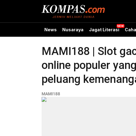
News
Nusaraya
Jagat Literasi
Caha
MAMI188 | Slot gaco
online populer yan
peluang kemenang
MAMI188