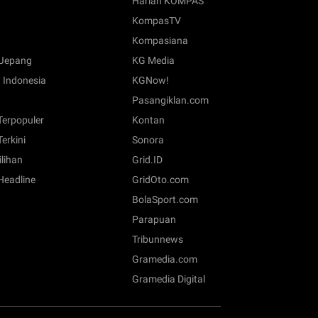
Harian KOMPAS
KompasTV
Kompasiana
Jepang
KG Media
 Indonesia
KGNow!
Pasangiklan.com
 Terpopuler
Kontan
Terkini
Sonora
ilihan
Grid.ID
 Headline
GridOto.com
BolaSport.com
Parapuan
Tribunnews
Gramedia.com
Gramedia Digital