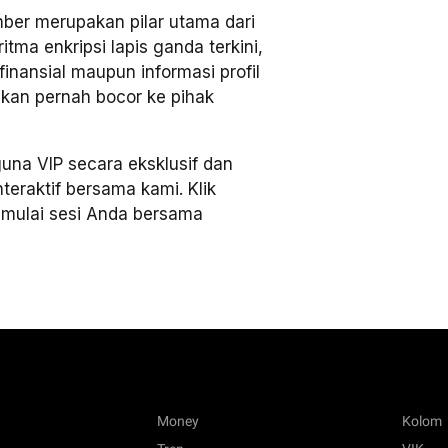
mber merupakan pilar utama dari
tma enkripsi lapis ganda terkini,
inansial maupun informasi profil
akan pernah bocor ke pihak
una VIP secara eksklusif dan
nteraktif bersama kami. Klik
memulai sesi Anda bersama
Money
Kolom