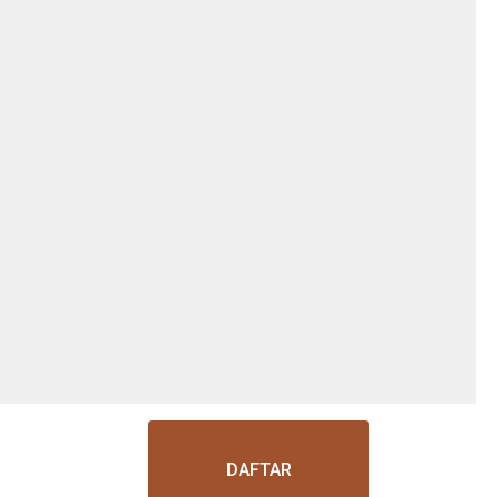
DAFTAR