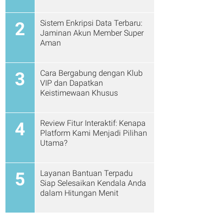
Sistem Enkripsi Data Terbaru:
2
Jaminan Akun Member Super
Aman
Cara Bergabung dengan Klub
3
VIP dan Dapatkan
Keistimewaan Khusus
Review Fitur Interaktif: Kenapa
4
Platform Kami Menjadi Pilihan
Utama?
Layanan Bantuan Terpadu
5
Siap Selesaikan Kendala Anda
dalam Hitungan Menit