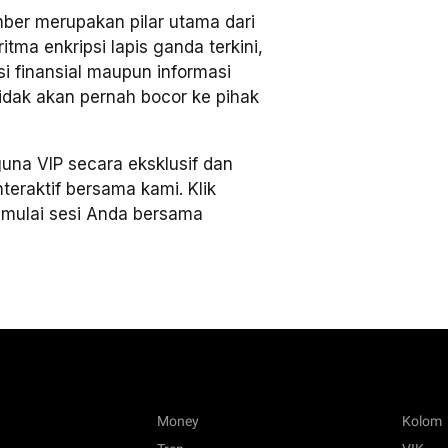
mber merupakan pilar utama dari
tma enkripsi lapis ganda terkini,
 finansial maupun informasi
tidak akan pernah bocor ke pihak
una VIP secara eksklusif dan
nteraktif bersama kami. Klik
memulai sesi Anda bersama
Money
Kolom