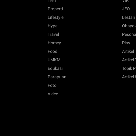
Tren
VIK
Properti
JEO
Lifestyle
Lestari
Hype
Ohayo 
Travel
Pesona
Homey
Play
Food
Artikel
UMKM
Artikel 
Edukasi
Topik P
Parapuan
Artikel
Foto
Video